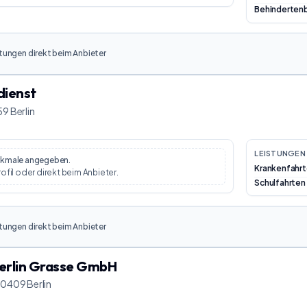
Behinderten
tungen direkt beim Anbieter
dienst
59 Berlin
LEISTUNGEN 
erkmale angegeben.
Krankenfahr
rofil oder direkt beim Anbieter.
Schulfahrten
tungen direkt beim Anbieter
Berlin Grasse GmbH
10409 Berlin