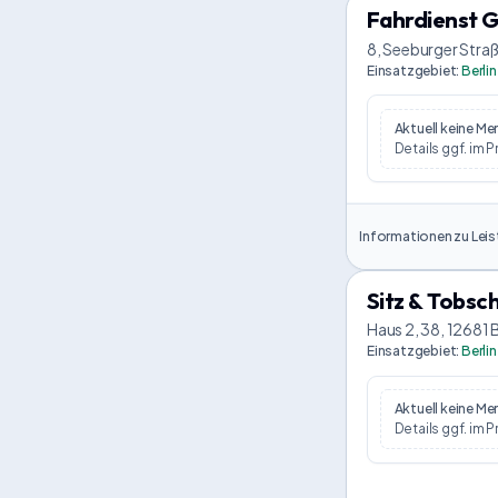
Fahrdienst 
8, Seeburger Straß
Einsatzgebiet
:
Berlin
Aktuell keine M
Details ggf. im P
Informationen zu Leis
Sitz & Tobsc
Haus 2, 38, 12681 B
Einsatzgebiet
:
Berlin
Aktuell keine M
Details ggf. im P