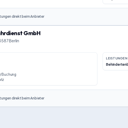
tungen direkt beim Anbieter
ahrdienst GmbH
3587 Berlin
LEISTUNGEN 
Behinderten
 / Buchung
atz
tungen direkt beim Anbieter