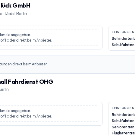
Glück GmbH
e, 13581 Berlin
LEISTUNGEN 
erkmale angegeben.
Behinderten
rofil oder direkt beim Anbieter.
Schulfahrten
tungen direkt beim Anbieter
hall Fahrdienst OHG
erlin
LEISTUNGEN 
erkmale angegeben.
Behinderten
rofil oder direkt beim Anbieter.
Schulfahrten
Seniorentran
Flughafentra