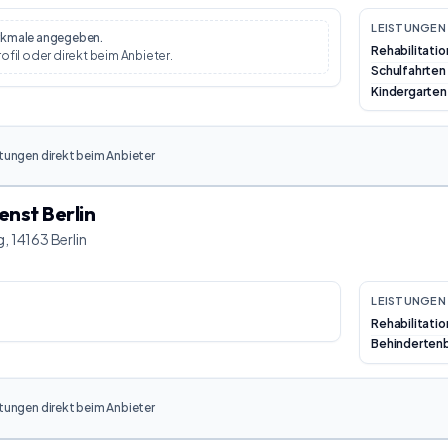
LEISTUNGEN 
erkmale angegeben.
Rehabilitati
rofil oder direkt beim Anbieter.
Schulfahrten
Kindergarten
tungen direkt beim Anbieter
enst Berlin
, 14163 Berlin
LEISTUNGEN 
Rehabilitati
Behinderten
tungen direkt beim Anbieter