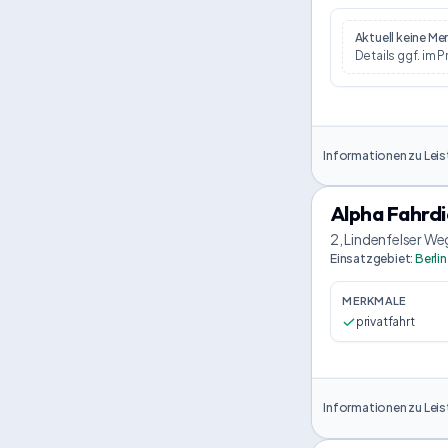
Aktuell keine M
Details ggf. im P
Informationen zu Leis
Alpha Fahrdi
2, Lindenfelser Weg
Einsatzgebiet
:
Berlin
MERKMALE
privatfahrt
Informationen zu Leis