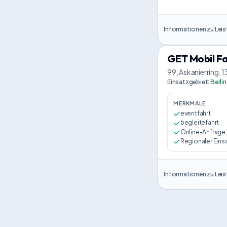
Informationen zu Leis
GET Mobil F
99, Askanierring, 1
Einsatzgebiet
:
Berlin
MERKMALE
eventfahrt
begleitefahrt
Online-Anfrage
Regionaler Eins
Informationen zu Leis