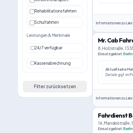
Rehabilitationsfahrten
Schulfahrten
Informationen zu Leis
Leistungen & Merkmale
Mr. Cab Fahr
24/7 verfügbar
8, Holzstraße, 133
Einsatzgebiet
:
Berlin
Kassenabrechnung
Aktuell keine M
Details ggf. im P
Filter zurücksetzen
Informationen zu Leis
Fahrdienst 
16, Mandelstraße, 
Einsatzgebiet
:
Berlin