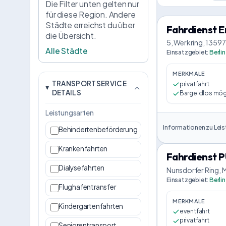
Die Filter unten gelten nur
für diese Region. Andere
Städte erreichst du über
Fahrdienst E
die Übersicht.
5, Werkring, 13597 
Alle Städte
Einsatzgebiet
:
Berlin
MERKMALE
TRANSPORTSERVICE
privatfahrt
DETAILS
Bargeldlos mög
Leistungsarten
Informationen zu Leis
Behindertenbeförderung
Krankenfahrten
Fahrdienst
Dialysefahrten
Nunsdorfer Ring, M
Einsatzgebiet
:
Berlin
Flughafentransfer
MERKMALE
Kindergartenfahrten
eventfahrt
privatfahrt
Seniorentransport